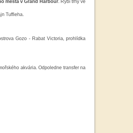
ího města v Grand
Harbour
. Rybí trhy ve
n Tuffieha.
strova Gozo - Rabat Victoria, prohlídka
mořského akvária. Odpoledne transfer na