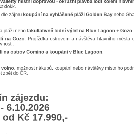
Valletty místní dopravou
-
okružní plavba lodí kolem hlavn
axlokk.
 dle zájmu
koupání na vyhlášené pláži Golden Bay
nebo Ghaj
a pláži nebo
fakultativně lodní výlet na Blue Lagoon + Gozo
.
dí na Gozo
. Projížďka ostrovem a návštěva hlavního města o
vnosti.
dí na ostrov Comino
a koupání v Blue Lagoon
.
e
volno
, možnost nákupů, koupání nebo návštěvy místního pod
let zpět do ČR.
ín zájezdu:
 - 6.10.2026
 od Kč 17.990,-