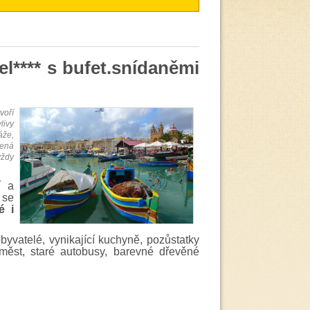
**** s bufet.snídaněmi
voří
livy
áže,
šená
vždy
í a
 se
é i
byvatelé, vynikající kuchyně, pozůstatky
 měst, staré autobusy, barevné dřevěné