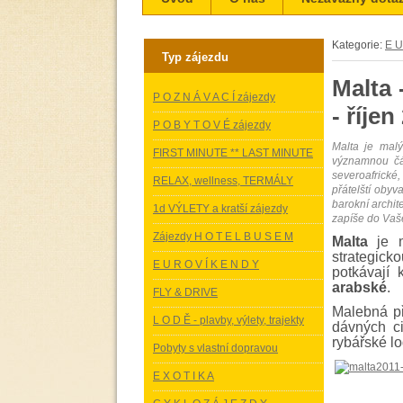
Kategorie:
E U
Typ zájezdu
Malta
P O Z N Á V A C Í zájezdy
- říjen
P O B Y T O V É zájezdy
Malta je malý
FIRST MINUTE ** LAST MINUTE
významnou čás
severoafrické
RELAX, wellness, TERMÁLY
přátelští obyv
barokní archit
1d VÝLETY a kratší zájezdy
zapíše do Va
Zájezdy H O T E L B U S E M
Malta
je 
strategick
E U R O V Í K E N D Y
potkávají 
arabské
.
FLY & DRIVE
Malebná př
L O D Ě - plavby, výlety, trajekty
dávných ci
rybářské l
Pobyty s vlastní dopravou
E X O T I K A