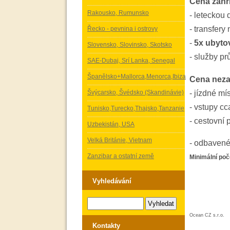
Cena zahr
Rakousko, Rumunsko
- leteckou 
- transfery 
Řecko - pevnina i ostrovy
-
5x ubytov
Slovensko, Slovinsko, Skotsko
- služby p
SAE-Dubaj, Srí Lanka, Senegal
Španělsko+Mallorca,Menorca,Ibiza
Cena neza
Švýcarsko, Švédsko (Skandinávie)
- jízdné mí
- vstupy c
Tunisko,Turecko,Thajsko,Tanzanie
- cestovní 
Uzbekistán, USA
Velká Británie, Vietnam
- odbavené
Zanzibar a ostatní země
Minimální poč
Vyhledávání
Ocean CZ s.r.o.
Kontakty