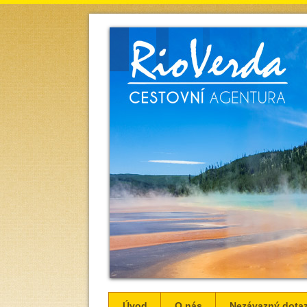
Úvod
O nás
Nezávazný dota