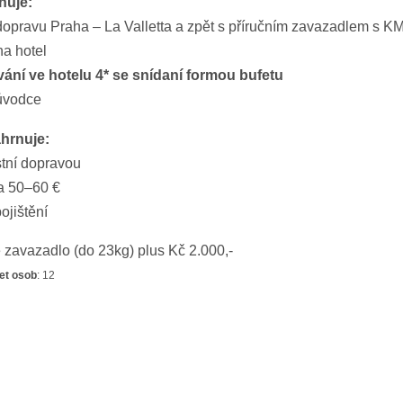
nuje:
dopravu Praha – La Valletta a zpět s příručním zavazadlem s KM
na hotel
ání ve hotelu 4* se snídaní formou bufetu
růvodce
hrnuje:
stní dopravou
ca 50–60 €
pojištění
 zavazadlo (do 23kg) plus Kč 2.000,-
et osob
: 12