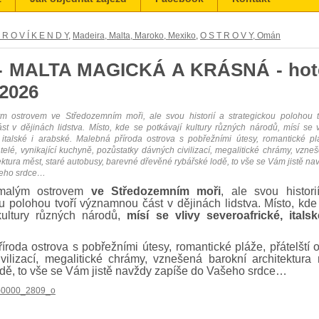
 R O V Í K E N D Y
,
Madeira, Malta, Maroko, Mexiko
,
O S T R O V Y, Omán
 - MALTA MAGICKÁ A KRÁSNÁ - hotel
 2026
m ostrovem ve Středozemním moři, ale svou historií a strategickou polohou t
t v dějinách lidstva. Místo, kde se potkávají kultury různých národů, mísí se v
, italské i arabské. Malebná příroda ostrova s pobřežními útesy, romantické pl
atelé, vynikající kuchyně, pozůstatky dávných civilizací, megalitické chrámy, vzne
ektura měst, staré autobusy, barevné dřevěné rybářské lodě, to vše se Vám jistě na
šeho srdce…
malým ostrovem
ve Středozemním moři
, ale svou histori
ou polohou tvoří významnou část v dějinách lidstva. Místo, kde
kultury různých národů,
mísí
se vlivy severoafrické, italsk
íroda ostrova s pobřežními útesy, romantické pláže, přátelští o
vilizací, megalitické chrámy, vznešená barokní architektura
odě, to vše se Vám jistě navždy zapíše do Vašeho srdce…