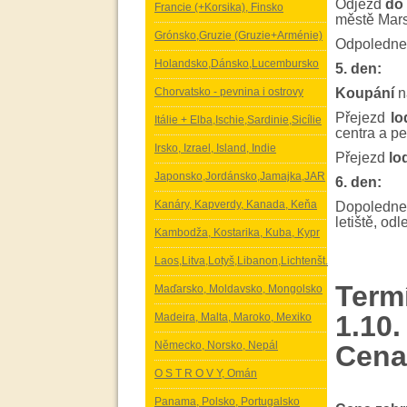
Odjezd
do 
Francie (+Korsika), Finsko
městě Mars
Grónsko,Gruzie (Gruzie+Arménie)
Odpoledne
Holandsko,Dánsko,Lucembursko
5. den:
Chorvatsko - pevnina i ostrovy
Koupání
n
Přejezd
lo
Itálie + Elba,Ischie,Sardinie,Sicílie
centra a pe
Irsko, Izrael, Island, Indie
Přejezd
lo
Japonsko,Jordánsko,Jamajka,JAR
6. den:
Kanáry, Kapverdy, Kanada, Keňa
Dopoledn
letiště, od
Kambodža, Kostarika, Kuba, Kypr
Laos,Litva,Lotyš,Libanon,Lichtenšt.
Term
Maďarsko, Moldavsko, Mongolsko
1.10.
Madeira, Malta, Maroko, Mexiko
Německo, Norsko, Nepál
Cena
O S T R O V Y, Omán
Panama, Polsko, Portugalsko