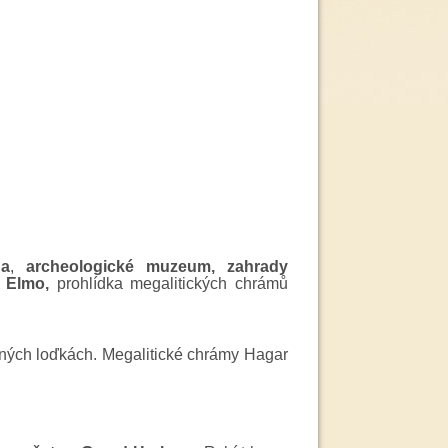
na
,
archeologické muzeum,
zahrady
. Elmo,
prohlídka megalitických chrámů
ných loďkách. Megalitické chrámy Hagar