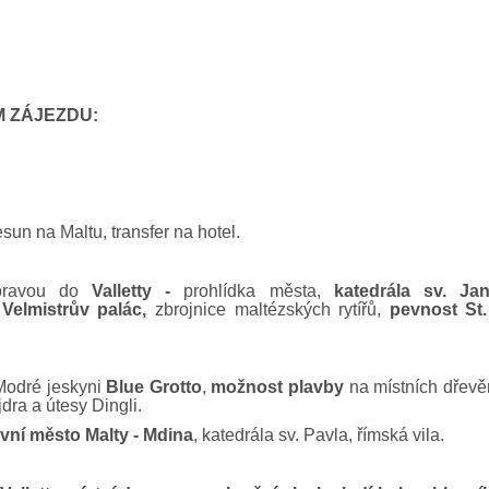
 ZÁJEZDU:
sun na Maltu, transfer na hotel.
opravou do
Valletty -
prohlídka města,
katedrála sv. Ja
,
Velmistrův palác,
zbrojnice maltézských rytířů,
pevnost St
Modré jeskyni
Blue Grotto
,
možnost plavby
na místních dřevě
dra a útesy Dingli.
vní město Malty - Mdina
, katedrála sv. Pavla, římská vila.