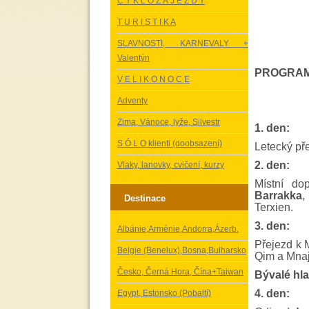
C Y K L O Z Á J E Z D Y
T U R I S T I K A
SLAVNOSTI, KARNEVALY +
Valentýn
PROGRAM
V E L I K O N O C E
Adventy
Zima, Vánoce, lyže, Silvestr
1. den:
S Ó L O klienti (doobsazení)
Letecký pře
2. den:
Vlaky, lanovky, cvičení, kurzy
Místní d
Barrakka
Destinace
Terxien.
3. den:
Albánie,Arménie,Andorra,Ázerb.
Přejezd k 
Belgie (Benelux),Bosna,Bulharsko
Qim a Mnaj
Česko, Černá Hora, Čína+Taiwan
Bývalé hla
4. den:
Egypt, Estonsko (Pobaltí)