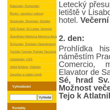
Letecký přesun
Rakousko, Rumunsko
letiště v Lisa
Řecko - pevnina i ostrovy
hotel.
Večerní
Slovensko, Slovinsko, Skotsko
SAE-Dubaj, Srí Lanka, Senegal
2. den:
Španělsko+Mallorca,Menorca,Ibiza
Švýcarsko, Švédsko (Skandinávie)
Prohlídka hi
Tunisko,Turecko,Thajsko,Tanzanie
náměstím Pra
Uzbekistán, USA
Comercio, mě
Velká Británie, Vietnam
Elavator de S
Zanzibar a ostatní země
Sé, hrad Sv.
Možnost veče
Vyhledávání
Tejo k Atlatni
Kontakty