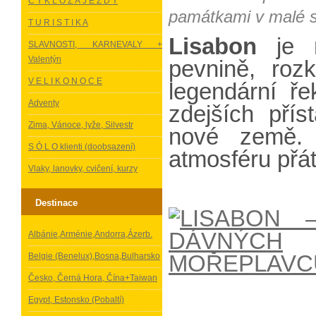
C Y K L O Z Á J E Z D Y
památkami v malé sk
T U R I S T I K A
Lisabon
je n
SLAVNOSTI, KARNEVALY +
Valentýn
pevnině, rozk
V E L I K O N O C E
legendární ř
Adventy
zdejších přís
Zima, Vánoce, lyže, Silvestr
nové země. 
S Ó L O klienti (doobsazení)
atmosféru přá
Vlaky, lanovky, cvičení, kurzy
Destinace
Albánie,Arménie,Andorra,Ázerb.
Belgie (Benelux),Bosna,Bulharsko
Česko, Černá Hora, Čína+Taiwan
Egypt, Estonsko (Pobaltí)