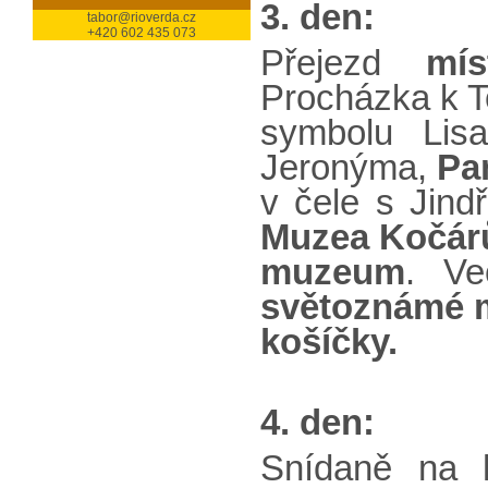
3. den:
tabor@rioverda.cz
+420 602 435 073
Přejezd
mí
Procházka k T
symbolu Lisa
Jeronýma,
Pa
v čele s Jin
Muzea Kočár
muzeum
. Ve
světoznámé m
košíčky.
4. den:
Snídaně na 