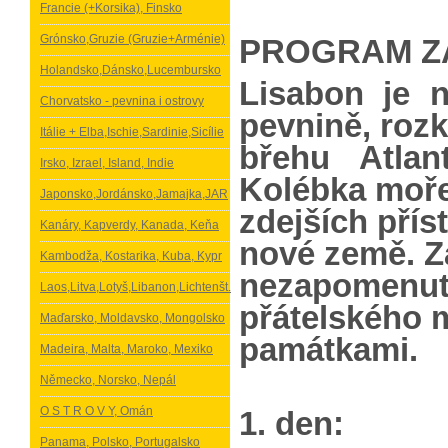
Francie (+Korsika), Finsko
Grónsko,Gruzie (Gruzie+Arménie)
PROGRAM Z
Holandsko,Dánsko,Lucembursko
Lisabon je n
Chorvatsko - pevnina i ostrovy
pevnině, rozk
Itálie + Elba,Ischie,Sardinie,Sicílie
břehu Atlan
Irsko, Izrael, Island, Indie
Kolébka mořep
Japonsko,Jordánsko,Jamajka,JAR
zdejších přís
Kanáry, Kapverdy, Kanada, Keňa
nové země. Za
Kambodža, Kostarika, Kuba, Kypr
nezapomen
Laos,Litva,Lotyš,Libanon,Lichtenšt.
přátelského 
Maďarsko, Moldavsko, Mongolsko
památkami.
Madeira, Malta, Maroko, Mexiko
Německo, Norsko, Nepál
O S T R O V Y, Omán
1. den:
Panama, Polsko, Portugalsko