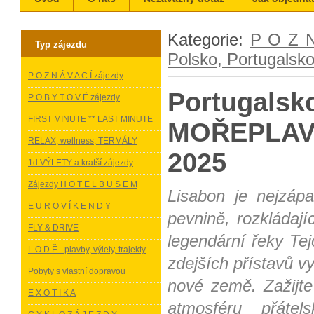
Kategorie:
P O Z N
Typ zájezdu
Polsko, Portugalsk
P O Z N Á V A C Í zájezdy
Portugals
P O B Y T O V É zájezdy
FIRST MINUTE ** LAST MINUTE
MOŘEPLAVC
RELAX, wellness, TERMÁLY
2025
1d VÝLETY a kratší zájezdy
Zájezdy H O T E L B U S E M
Lisabon je nejzáp
E U R O V Í K E N D Y
pevnině, rozkládají
FLY & DRIVE
legendární řeky Tej
L O D Ě - plavby, výlety, trajekty
zdejších přístavů v
Pobyty s vlastní dopravou
nové země. Zažijt
E X O T I K A
atmosféru přáte