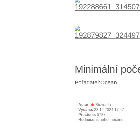
Minimální poč
Po
řadatel:Ocean
Autor:
Rioverda
Vydáno:
23.12.2024 17:47
Přečteno:
578x
Hodnocení:
nehodnoceno