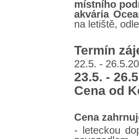
místního po
akvária Ocea
na letiště, odl
Termín záj
22.5. - 26.5.20
23.5. - 26.
Cena od Kč
Cena zahrnuj
- leteckou do