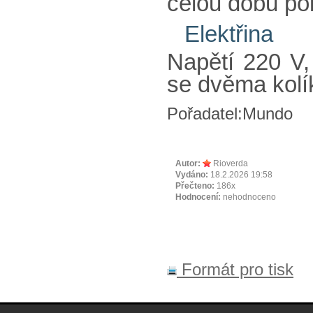
celou dobu po
Elektřina
Napětí 220 V,
se dvěma kolí
Pořadatel:Mundo
Autor:
Rioverda
Vydáno:
18.2.2026 19:58
Přečteno:
186x
Hodnocení:
nehodnoceno
Formát pro tisk