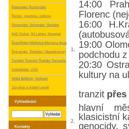
14:00 Pr
Rakousko, Rumunsko
Florenc (nej
Řecko - pevnina i ostrovy
16:00 H.K
Slovensko, Slovinsko, Skotsko
(autobusová
SAE-Dubaj, Srí Lanka, Senegal
19:00 Olo
Španělsko+Mallorca,Menorca,Ibiza
1.
podchodu z 
Švýcarsko, Švédsko (Skandinávie)
Tunisko,Turecko,Thajsko,Tanzanie
20:30 Ost
Uzbekistán, USA
kultury na ul
Velká Británie, Vietnam
Zanzibar a ostatní země
tranzit
přes
Vyhledávání
hlavní m
klasicistní 
2.
genocidy, 
Kontakty