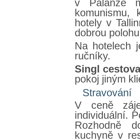
v Palanze m
komunismu, kd
hotely v Talli
dobrou polohu
Na hotelech j
ručníky.
Singl cestova
pokoj jiným kl
Stravování
V ceně záje
individuální. 
Rozhodně do
kuchyně v res