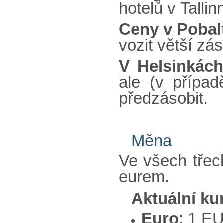
hotelů v Tallin
Ceny v Pobalt
vozit větší zás
V Helsinkách
ale (v přípa
předzásobit.
Měna
Ve všech třec
eurem.
Aktuální ku
Euro
: 1 E