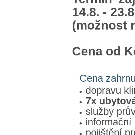
14.8. - 23
(možnost r
Cena od Kč
Cena zahrnu
dopravu kl
7x ubytová
služby prů
informační
pojištění p