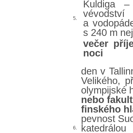
Kuldiga –
vévodství
5.
a vodopá
s 240 m nej
večer příj
noci
den v Talli
Velikého, p
olympijské 
nebo
fakul
finského h
pevnost Suo
katedrálou
6.