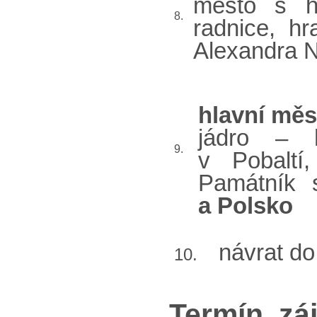
město s h
8.
radnice, h
Alexandra N
hlavní měs
jádro – h
9.
v Pobaltí
Památník
a Polsko
návrat do
10.
Termín zá