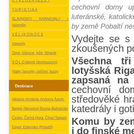
C Y K L O Z Á J E Z D Y
cechovní domy up
T U R I S T I K A
luteránské, katolic
SLAVNOSTI, KARNEVALY +
by země Pobaltí nes
Valentýn
V E L I K O N O C E
Vydejte se s
Adventy
zkoušených p
Zima, Vánoce, lyže, Silvestr
Všechna tři
S Ó L O klienti (doobsazení)
lotyšská Riga
Vlaky, lanovky, cvičení, kurzy
zapsaná n
Destinace
cechovní dom
středověké hr
Albánie,Arménie,Andorra,Ázerb.
katedrály i got
Belgie (Benelux),Bosna,Bulharsko
Česko, Černá Hora, Čína+Taiwan
Komu by země
Egypt, Estonsko (Pobaltí)
i do
finské m