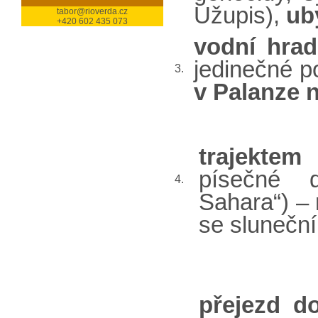
Užupis),
ub
tabor@rioverda.cz
+420 602 435 073
vodní hrad
jedinečné po
3.
v Palanze 
trajektem
písečné 
4.
Sahara“) – 
se slunečn
přejezd d