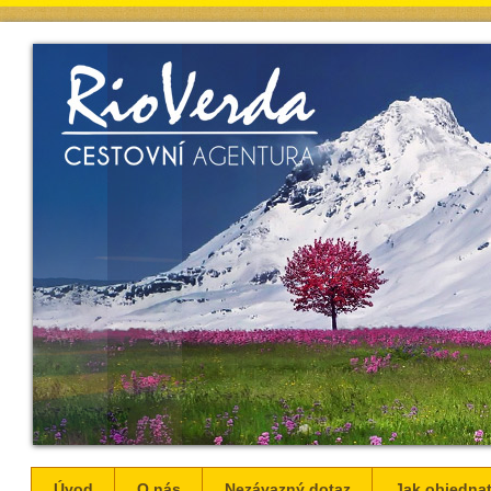
Úvod
O nás
Nezávazný dotaz
Jak objednat