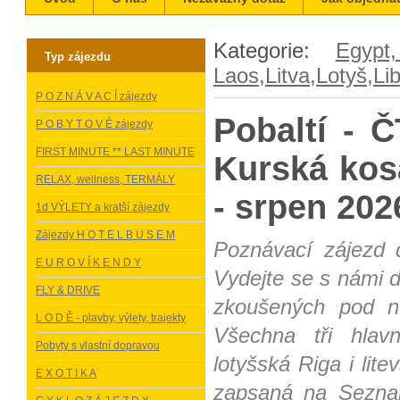
Kategorie:
Egypt
Typ zájezdu
Laos,Litva,Lotyš,Li
P O Z N Á V A C Í zájezdy
Pobaltí - 
P O B Y T O V É zájezdy
FIRST MINUTE ** LAST MINUTE
Kurská kosa
RELAX, wellness, TERMÁLY
- srpen 202
1d VÝLETY a kratší zájezdy
Zájezdy H O T E L B U S E M
Poznávací zájezd 
E U R O V Í K E N D Y
Vydejte se s námi d
FLY & DRIVE
zkoušených pod n
L O D Ě - plavby, výlety, trajekty
Všechna tři hlav
Pobyty s vlastní dopravou
lotyšská Riga i lite
E X O T I K A
zapsaná na Sezn