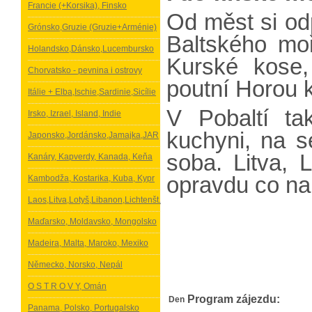
Francie (+Korsika), Finsko
Od měst si od
Grónsko,Gruzie (Gruzie+Arménie)
Baltského mo
Holandsko,Dánsko,Lucembursko
Kurské kose,
Chorvatsko - pevnina i ostrovy
poutní Horou 
Itálie + Elba,Ischie,Sardinie,Sicílie
V Pobaltí ta
Irsko, Izrael, Island, Indie
kuchyni, na s
Japonsko,Jordánsko,Jamajka,JAR
soba. Litva, 
Kanáry, Kapverdy, Kanada, Keňa
opravdu co na
Kambodža, Kostarika, Kuba, Kypr
Laos,Litva,Lotyš,Libanon,Lichtenšt.
Maďarsko, Moldavsko, Mongolsko
Madeira, Malta, Maroko, Mexiko
Německo, Norsko, Nepál
O S T R O V Y, Omán
Program zájezdu:
Den
Panama, Polsko, Portugalsko