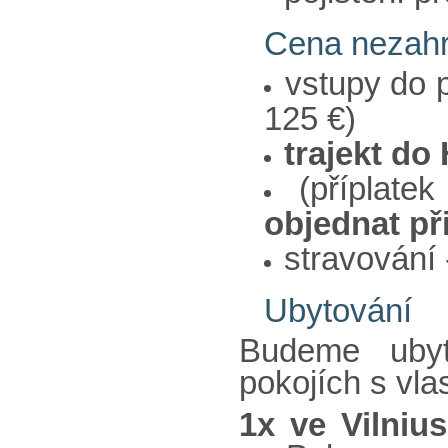
Cena nezahr
vstupy do 
125 €)
trajekt do
(příplate
objednat při
stravování
Ubytování
Budeme uby
pokojích s vla
1x ve Vilniu