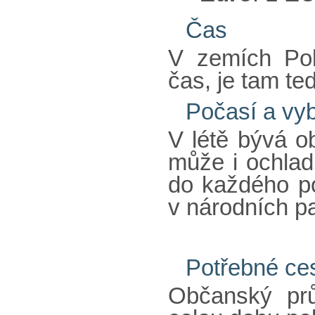
Čas
V zemích Pob
čas, je tam te
Počasí a vy
V létě bývá o
může i ochlad
do každého po
v národních pa
Potřebné ce
Občanský prů