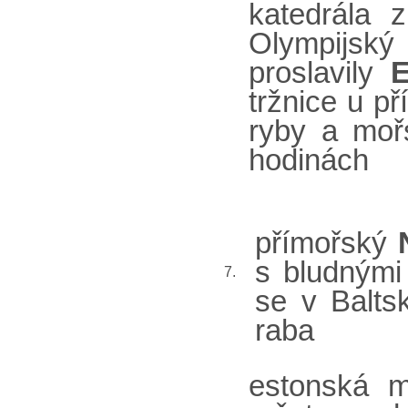
katedrála 
Olympijský
proslavily
E
tržnice u p
ryby a moř
hodinách
přímořský
s bludným
7.
se v Balts
raba
estonská 