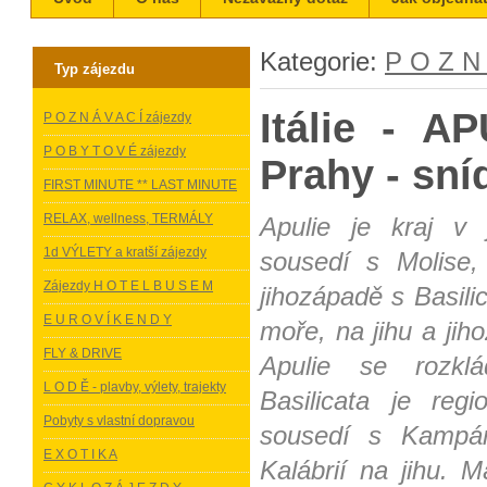
Kategorie:
P O Z N 
Typ zájezdu
Itálie - A
P O Z N Á V A C Í zájezdy
P O B Y T O V É zájezdy
Prahy - sní
FIRST MINUTE ** LAST MINUTE
RELAX, wellness, TERMÁLY
Apulie je kraj v 
1d VÝLETY a kratší zájezdy
sousedí s Molise
Zájezdy H O T E L B U S E M
jihozápadě s Basili
E U R O V Í K E N D Y
moře, na jihu a jih
FLY & DRIVE
Apulie se rozklá
L O D Ě - plavby, výlety, trajekty
Basilicata je reg
Pobyty s vlastní dopravou
sousedí s Kampán
E X O T I K A
Kalábrií na jihu.