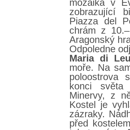
mozaika v Ev
zobrazující 
Piazza del P
chrám z 10.–
Aragonský hra
Odpoledne od
Maria di Le
moře. Na sam
poloostrova 
konci světa
Minervy, z ně
Kostel je vy
zázraky. Nád
před kostelem