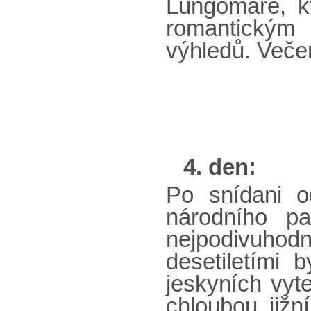
Lungomare, kt
romantický
výhledů. Veče
4. den:
Po snídani o
národního p
nejpodivuhodně
desetiletími b
jeskyních vyt
chloubou jižn