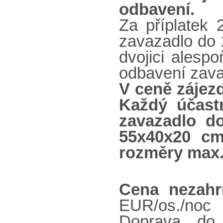
odbavení.
Za příplatek
zavazadlo do 
dvojici alesp
odbavení zavaz
V ceně zájez
Každý účast
zavazadlo d
55x40x20 cm
rozměry max
Cena nezahr
EUR/os./noc
Doprava do 