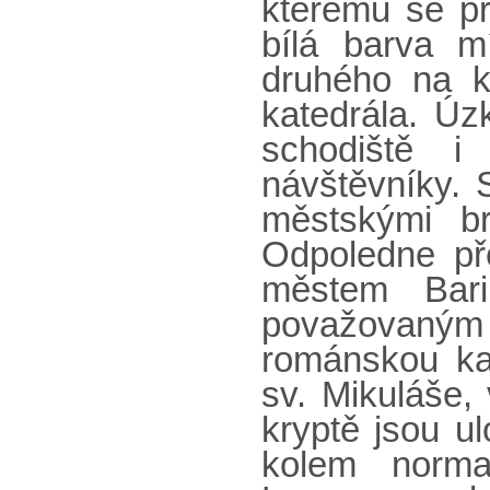
kterému se př
bílá barva m
druhého na k
katedrála. Úz
schodiště i
návštěvníky. 
městskými b
Odpoledne p
městem Bari
považovaným z
románskou ka
sv. Mikuláše,
kryptě jsou u
kolem norma