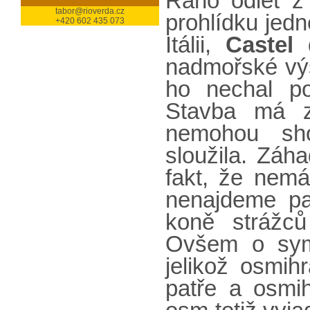
Ráno odlet z
tabor@rioverda.cz
prohlídku jed
+420 602 435 073
Itálii,
Castel
nadmořské výš
ho nechal pos
Stavba má z
nemohou sh
sloužila. Záh
fakt, že nem
nenajdeme pad
koně strážců
Ovšem o symb
jelikož osmi
patře a osmi