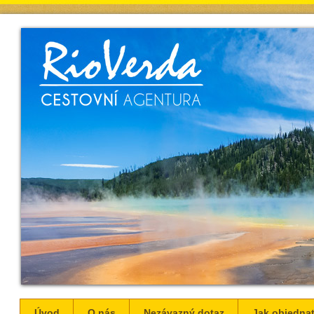
Úvod
O nás
Nezávazný dotaz
Jak objednat