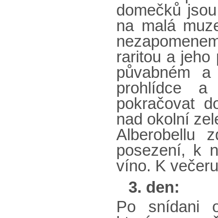
domečků jsou 
na malá muzea
nezapomeneme
raritou a jeho 
půvabném a 
prohlídce 
pokračovat 
nad okolní zel
Alberobellu 
posezení, k ni
víno. K večeru
3. den:
Po snídani 