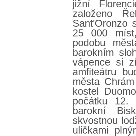
jižní Floren
založeno Ře
Sant'Oronzo s
25 000 míst,
podobu měst
barokním slo
vápence si z
amfiteátru bu
města Chrám 
kostel Duomo
počátku 12. 
barokní Bis
skvostnou lod
uličkami pln