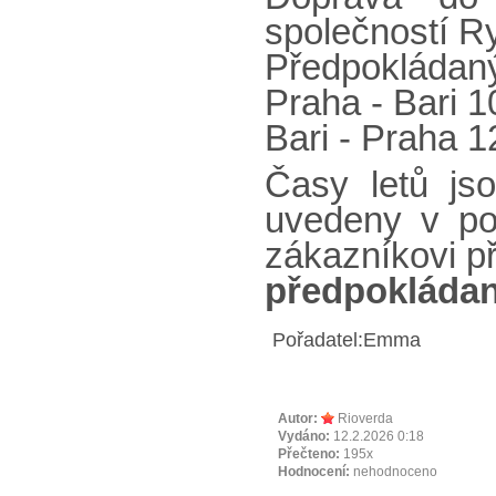
společností Ry
Předpokládaný
Praha - Bari 1
Bari - Praha 1
Časy letů js
uvedeny v po
zákazníkovi p
předpokládan
Pořadatel:Emma
Autor:
Rioverda
Vydáno:
12.2.2026 0:18
Přečteno:
195x
Hodnocení:
nehodnoceno