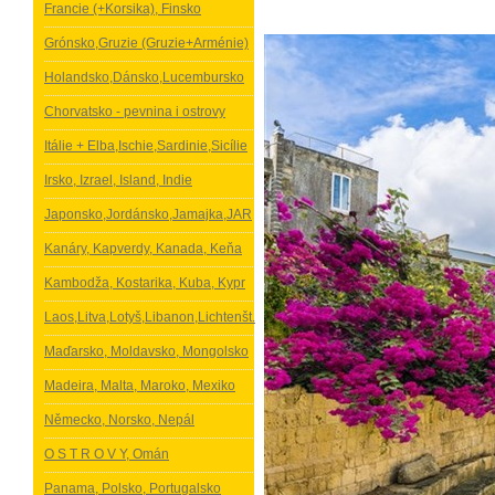
Francie (+Korsika), Finsko
Grónsko,Gruzie (Gruzie+Arménie)
Holandsko,Dánsko,Lucembursko
Chorvatsko - pevnina i ostrovy
Itálie + Elba,Ischie,Sardinie,Sicílie
Irsko, Izrael, Island, Indie
Japonsko,Jordánsko,Jamajka,JAR
Kanáry, Kapverdy, Kanada, Keňa
Kambodža, Kostarika, Kuba, Kypr
Laos,Litva,Lotyš,Libanon,Lichtenšt.
Maďarsko, Moldavsko, Mongolsko
Madeira, Malta, Maroko, Mexiko
Německo, Norsko, Nepál
O S T R O V Y, Omán
Panama, Polsko, Portugalsko