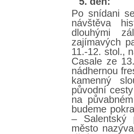
5. den:
Po snídani s
návštěva hi
dlouhými zá
zajímavých p
11.-12. stol.,
Casale ze 13.
nádhernou fre
kamenný slo
původní cesty
na půvabném 
budeme pokrač
– Salentský 
město nazýva