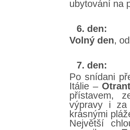
ubytování na 
6. den:
Volný den
, o
7. den:
Po snídani př
Itálie –
Otran
přístavem, z
výpravy i za
krásnými pláž
Největší chl