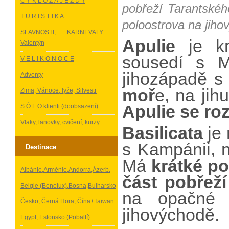
C Y K L O Z Á J E Z D Y
pobřeží Tarantské
T U R I S T I K A
poloostrova na jiho
SLAVNOSTI, KARNEVALY +
Apulie
je k
Valentýn
sousedí s M
V E L I K O N O C E
jihozápadě s
Adventy
moř
e, na jih
Zima, Vánoce, lyže, Silvestr
Apulie se ro
S Ó L O klienti (doobsazení)
Vlaky, lanovky, cvičení, kurzy
Basilicata
je 
s Kampánii, n
Destinace
Má
krátké p
Albánie,Arménie,Andorra,Ázerb.
část pobřež
Belgie (Benelux),Bosna,Bulharsko
na opačné s
Česko, Černá Hora, Čína+Taiwan
jihovýchodě.
Egypt, Estonsko (Pobaltí)