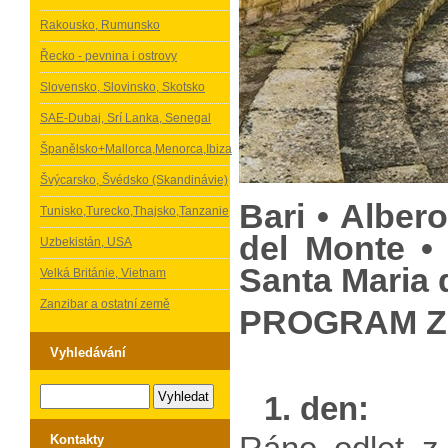
Rakousko, Rumunsko
Řecko - pevnina i ostrovy
Slovensko, Slovinsko, Skotsko
SAE-Dubaj, Srí Lanka, Senegal
Španělsko+Mallorca,Menorca,Ibiza
Švýcarsko, Švédsko (Skandinávie)
Bari • Alber
Tunisko,Turecko,Thajsko,Tanzanie
del Monte • 
Uzbekistán, USA
Santa Maria d
Velká Británie, Vietnam
Zanzibar a ostatní země
PROGRAM Z
Vyhledávání
1. den:
Kontakty