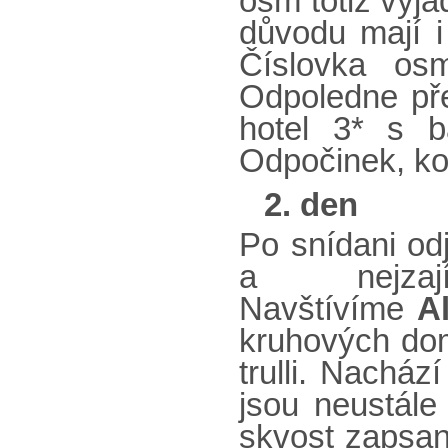
osm totiž vyja
důvodu mají i
Číslovka os
Odpoledne pře
hotel 3* s 
Odpočinek, kou
2. den
Po snídani od
a nejzaj
Navštívíme
A
kruhových do
trulli. Nacház
jsou neustále 
skvost zapsa