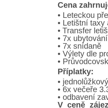
Cena zahrnuj
• Leteckou př
• Letištní tax
• Transfer letiš
• 7x ubytování
• 7x snídaně
• Výlety dle p
• Průvodcovsk
Příplatky:
• jednolůžkov
• 6x večeře 3
• odbavení za
V ceně záje