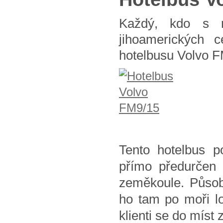
Každý, kdo s n
jihoamerických 
hotelbusu Volvo F
Tento hotelbus 
přímo předurčen 
zeměkoule. Působí
ho tam po moři lo
klienti se do míst