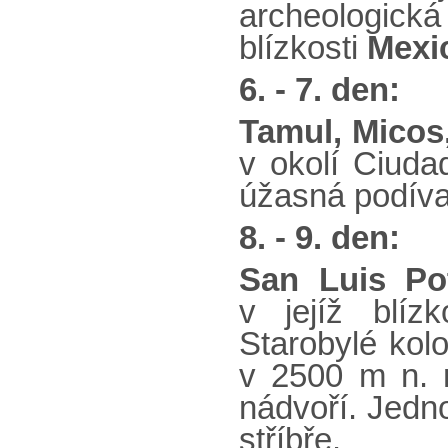
archeologick
blízkosti
Mexi
6. - 7. den:
Tamul, Mico
v okolí Ciuda
úžasná podív
8. - 9. den:
San Luis Po
v jejíž blíz
Starobylé kolo
v 2500 m n. m
nádvoří. Jedno
stříbře.