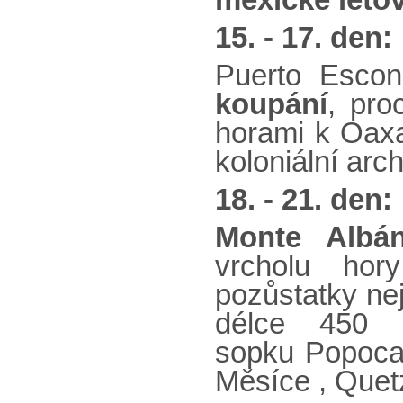
mexické leto
15. - 17. den:
Puerto Escond
koupání
, pro
horami k Oax
koloniální arch
18. - 21. den:
Monte Albá
vrcholu ho
pozůstatky ne
délce 450
sopku Popoca
Měsíce , Quet