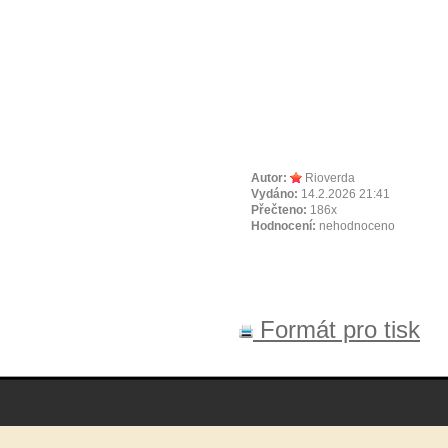
Autor:
Rioverda
Vydáno:
14.2.2026 21:41
Přečteno:
186x
Hodnocení:
nehodnoceno
Formát pro tisk