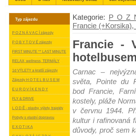
Kategorie:
P O Z N
Typ zájezdu
Francie (+Korsika),
P O Z N Á V A C Í zájezdy
Francie 
P O B Y T O V É zájezdy
FIRST MINUTE ** LAST MINUTE
hotelbusem 
RELAX, wellness, TERMÁLY
Carnac – nejvýzna
1d VÝLETY a kratší zájezdy
světa, Pointe du 
Zájezdy H O T E L B U S E M
E U R O V Í K E N D Y
bod Francie, Farn
FLY & DRIVE
kostely, pláže Norm
L O D Ě - plavby, výlety, trajekty
v červnu 1944. Př
Pobyty s vlastní dopravou
kultur i rafinovaná
E X O T I K A
důvody, proč sem k