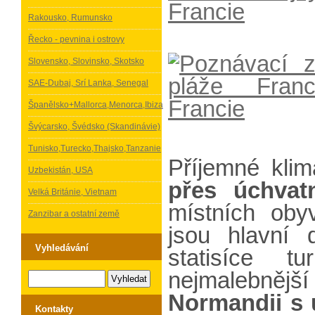
Rakousko, Rumunsko
Řecko - pevnina i ostrovy
Slovensko, Slovinsko, Skotsko
SAE-Dubaj, Srí Lanka, Senegal
Španělsko+Mallorca,Menorca,Ibiza
Švýcarsko, Švédsko (Skandinávie)
Tunisko,Turecko,Thajsko,Tanzanie
Příjemné klim
Uzbekistán, USA
přes úchvat
Velká Británie, Vietnam
místních oby
Zanzibar a ostatní země
jsou hlavní 
Vyhledávání
statisíce t
nejmalebněj
Normandii s 
Kontakty