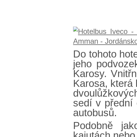
Do tohoto hote
jeho podvozek
Karosy. Vnitř
Karosa, která 
dvoulůžkových
sedí v přední
autobusů.
Podobně jak
kajutách nebo