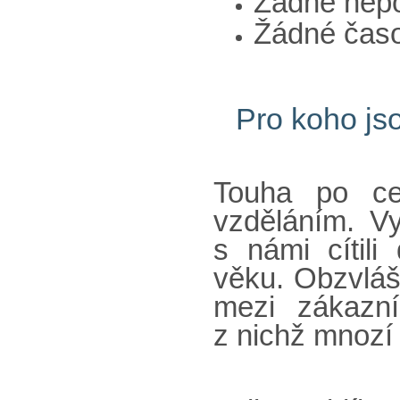
Žádné nepo
Žádné časo
Pro koho js
Touha po ce
vzděláním. V
s námi cítili
věku. Obzvláš
mezi zákazní
z nichž mnozí