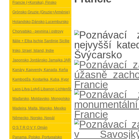
Francie (+Korsika), Finsko
Grónsko,Gruzie (Gruzie+Arménie)
Holandsko,Dánsko,Lucembursko
Chorvatsko - pevnina i ostrovy
Itálie + Elba,Ischie,Sardinie,Sicílie
Irsko, Izrael, Island, Indie
Japonsko,Jordánsko,Jamajka,JAR
Kanáry, Kapverdy, Kanada, Keňa
Kambodža, Kostarika, Kuba, Kypr
Laos,Litva,Lotyš,Libanon,Lichtenšt.
Maďarsko, Moldavsko, Mongolsko
Madeira, Malta, Maroko, Mexiko
Německo, Norsko, Nepál
O S T R O V Y, Omán
Panama, Polsko, Portugalsko