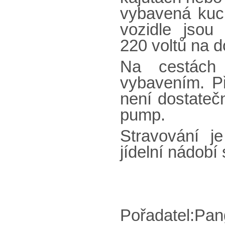
vybavená kuc
vozidle jsou
220 voltů na do
Na cestách
vybavením. Př
není dostateč
pump.
Stravování j
jídelní nádobí
Pořadatel:Pan