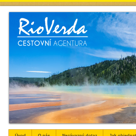
Úvod
O nás
Nezávazný dotaz
Jak objednat