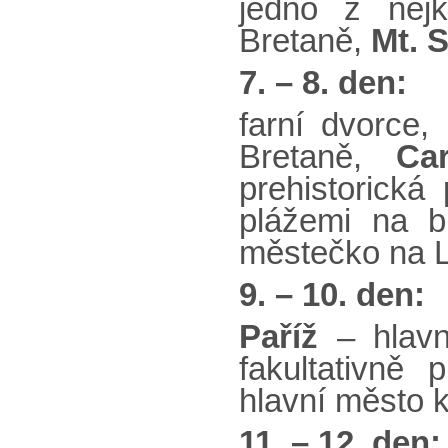
jedno z nejk
Bretaně,
Mt. S
7. – 8. den:
farní dvorce,
Bretaně,
Ca
prehistorick
plážemi na b
městečko na L
9. – 10. den:
Paříž
– hlavní
fakultativně
hlavní město 
11. – 12. den: