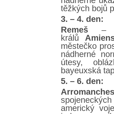
nádherné ukáz
těžkých bojů p
3. – 4. den:
Remeš
– ko
králů
Amien
městečko pros
nádherné nor
útesy, obl
bayeuxská tap
5. – 6. den:
Arromanche
spojeneckýc
americký voje