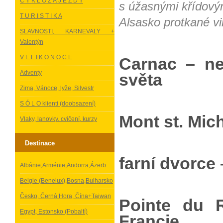
C Y K L O Z Á J E Z D Y
s úžasnými křídový
T U R I S T I K A
Alsasko protkané vi
SLAVNOSTI, KARNEVALY +
Valentýn
V E L I K O N O C E
Carnac – nej
Adventy
světa
Zima, Vánoce, lyže, Silvestr
S Ó L O klienti (doobsazení)
Mont st. Mich
Vlaky, lanovky, cvičení, kurzy
Destinace
farní dvorce
Albánie,Arménie,Andorra,Ázerb.
Belgie (Benelux),Bosna,Bulharsko
Česko, Černá Hora, Čína+Taiwan
Pointe du R
Egypt, Estonsko (Pobaltí)
Francie