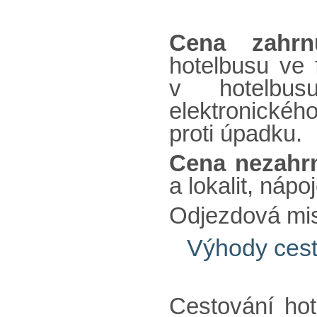
Cena zahrnu
hotelbusu ve 
v hotelbus
elektronickéh
proti úpadku.
Cena nezahrn
a lokalit, nápo
Odjezdová mis
Výhody ce
Cestování ho