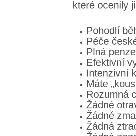
které ocenily j
Pohodlí bě
Péče česk
Plná penze
Efektivní v
Intenzivní 
Máte „kous
Rozumná 
Žádné otra
Žádné zmat
Žádná ztra