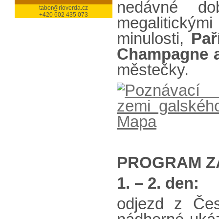
nedávné d
tabor@rioverda.cz
+420 602 435 073
megalitickým
minulosti,
Pař
Champagne a
městečky.
PROGRAM Z
1. – 2. den:
odjezd z Če