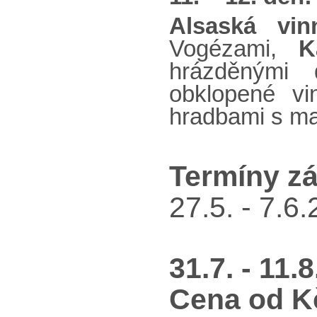
Alsaská vin
Vogézami,
K
hrázděnými
obklopené vi
hradbami s ma
Termíny zá
27.5. - 7.6
31.7. - 11.
Cena od Kč