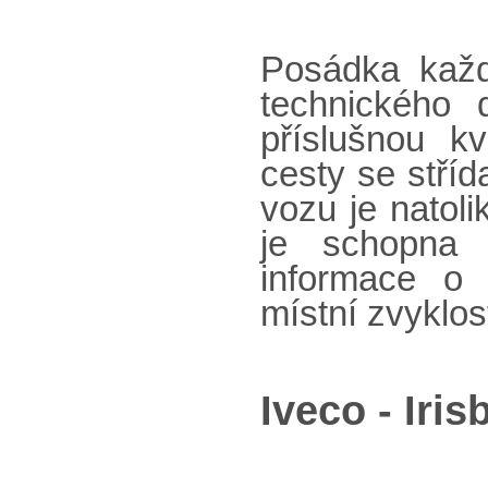
Posádka každ
technického 
příslušnou kv
cesty se stříd
vozu je natol
je schopna p
informace o 
místní zvyklos
Iveco - Iri