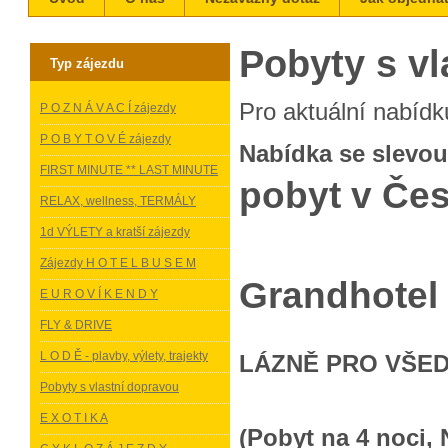
Pobyty s vl
Typ zájezdu
Pro aktuální nabídku
P O Z N Á V A C Í zájezdy
P O B Y T O V É zájezdy
Nabídka se slevou
FIRST MINUTE ** LAST MINUTE
pobyt v Čes
RELAX, wellness, TERMÁLY
1d VÝLETY a kratší zájezdy
Zájezdy H O T E L B U S E M
Grandhotel
E U R O V Í K E N D Y
FLY & DRIVE
L O D Ě - plavby, výlety, trajekty
LÁZNĚ PRO VŠEDN
Pobyty s vlastní dopravou
E X O T I K A
(Pobyt na 4 noci, 