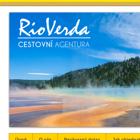
Úvod
O nás
Nezávazný dotaz
Jak objednat