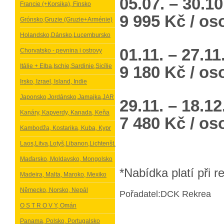
05.07. – 30.1
Francie (+Korsika), Finsko
9 995 Kč / os
Grónsko,Gruzie (Gruzie+Arménie)
Holandsko,Dánsko,Lucembursko
01.11. – 27.11
Chorvatsko - pevnina i ostrovy
Itálie + Elba,Ischie,Sardinie,Sicílie
9 180 Kč / os
Irsko, Izrael, Island, Indie
Japonsko,Jordánsko,Jamajka,JAR
29.11. – 18.1
Kanáry, Kapverdy, Kanada, Keňa
7 480 Kč / os
Kambodža, Kostarika, Kuba, Kypr
Laos,Litva,Lotyš,Libanon,Lichtenšt.
Maďarsko, Moldavsko, Mongolsko
*Nabídka platí při 
Madeira, Malta, Maroko, Mexiko
Německo, Norsko, Nepál
Pořadatel:DCK Rekrea
O S T R O V Y, Omán
Panama, Polsko, Portugalsko