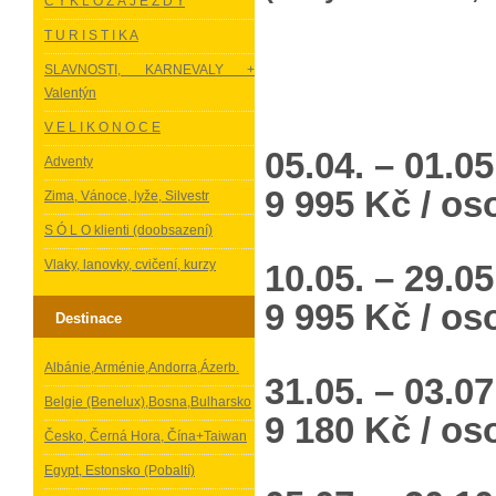
C Y K L O Z Á J E Z D Y
T U R I S T I K A
SLAVNOSTI, KARNEVALY +
Valentýn
V E L I K O N O C E
05.04. – 01.0
Adventy
9 995 Kč / os
Zima, Vánoce, lyže, Silvestr
S Ó L O klienti (doobsazení)
Vlaky, lanovky, cvičení, kurzy
10.05. – 29.0
9 995 Kč / os
Destinace
Albánie,Arménie,Andorra,Ázerb.
31.05. – 03.0
Belgie (Benelux),Bosna,Bulharsko
9 180 Kč / os
Česko, Černá Hora, Čína+Taiwan
Egypt, Estonsko (Pobaltí)