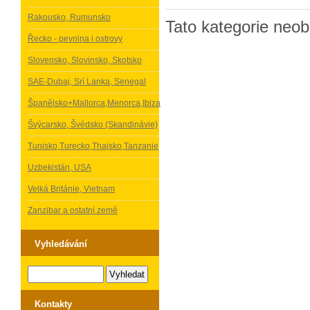
Rakousko, Rumunsko
Tato kategorie neob
Řecko - pevnina i ostrovy
Slovensko, Slovinsko, Skotsko
SAE-Dubaj, Srí Lanka, Senegal
Španělsko+Mallorca,Menorca,Ibiza
Švýcarsko, Švédsko (Skandinávie)
Tunisko,Turecko,Thajsko,Tanzanie
Uzbekistán, USA
Velká Británie, Vietnam
Zanzibar a ostatní země
Vyhledávání
Kontakty