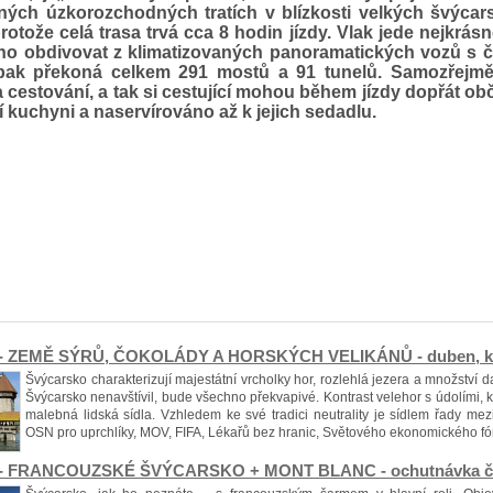
ných úzkorozchodných tratích v blízkosti velkých švýcar
protože celá trasa trvá cca 8 hodin jízdy. Vlak jede nejkrás
no obdivovat z klimatizovaných panoramatických vozů s č
pak překoná celkem 291 mostů a 91 tunelů. Samozřejm
 cestování, a tak si cestující mohou během jízdy dopřát obč
 kuchyni a naservírováno až k jejich sedadlu.
 - ZEMĚ SÝRŮ, ČOKOLÁDY A HORSKÝCH VELIKÁNŮ - duben, květ
Švýcarsko charakterizují majestátní vrcholky hor, rozlehlá jezera a množství d
Švýcarsko nenavštívil, bude všechno překvapivé. Kontrast velehor s údolími, kd
malebná lidská sídla. Vzhledem ke své tradici neutrality je sídlem řady mez
OSN pro uprchlíky, MOV, FIFA, Lékařů bez hranic, Světového ekonomického fór
 - FRANCOUZSKÉ ŠVÝCARSKO + MONT BLANC - ochutnávka čoko