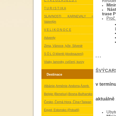
C Y K L O Z Á J E Z D Y
Residen
Mini
T U R I S T I K A
Nást
trase P
SLAVNOSTI, KARNEVALY +
Proč 
Valentýn
V E L I K O N O C E
Adventy
Zima, Vánoce, lyže, Silvestr
S Ó L O klienti (doobsazení)
* * *
Vlaky, lanovky, cvičení, kurzy
ŠVÝCAR
Destinace
v termínu
Albánie,Arménie,Andorra,Ázerb.
Belgie (Benelux),Bosna,Bulharsko
aktuálně 
Česko, Černá Hora, Čína+Taiwan
Egypt, Estonsko (Pobaltí)
Ubyto