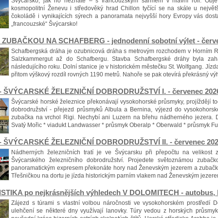
Švýcarsko, jak ho neznáte – s francouzským šarmem v hlavní roli. Obj
kosmopolitní Ženevu i středověký hrad Chillon tyčící se na skále u nejvě
čokoládě i vynikajících sýrech a panoramata nejvyšší hory Evropy vás dosta
„francouzské“ Švýcarsko!
 ZUBAČKOU NA SCHAFBERG - jednodenní sobotní výlet - červ
Schafbergská dráha je ozubnicová dráha s metrovým rozchodem v Horním R
Salzkammergut až do Schafbergu. Stavba Schafbergské dráhy byla za
následujícího roku. Dolní stanice je v historickém městečku St. Wolfgang. Jízd
přitom výškový rozdíl rovných 1190 metrů. Nahoře se pak otevírá překrásný vý
 - ŠVÝCARSKÉ ŽELEZNIČNÍ DOBRODRUŽSTVÍ I. - červenec 2026
Švýcarské horské železnice překonávají vysokohorské průsmyky, projíždějí toč
dobrodružství - přejezd průsmyků Albula a Bernina, výjezd do vysokohorské
zubačka na vrchol Rigi. Nechybí ani Luzern na břehu nádherného jezera. D
Svatý Mořic * viadukt Landwasser * průsmyk Oberalp * Oberwald * průsmyk Fur
 - ŠVÝCARSKÉ ŽELEZNIČNÍ DOBRODRUŽSTVÍ II. - červenec 2026
Nádherných železničních tratí je ve Švýcarsku při přepočtu na velikost
Švýcarského železničního dobrodružství. Projedete světoznámou zubač
panoramatickým expresem překonáte hory nad Ženevským jezerem a zubačko
Třešničkou na dortu je jízda historickým parním vlakem nad Ženevským jezere
URISTIKA po nejkrásnějších výhledech V DOLOMITECH - autobus, h
Zájezd s túrami s vlastní volbou náročnosti ve vysokohorském prostředí D
ulehčení se některé dny využívají lanovky. Túry vedou z horských průsmyků