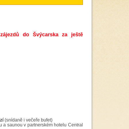
 zájezdů do Švýcarska
za ještě
zí
(snídaně i večeře bufet)
u a saunou v partnerském hotelu Central