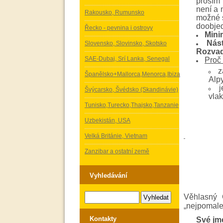
prosím 
není a 
Rakousko, Rumunsko
možné s
doobjed
Řecko - pevnina i ostrovy
Mini
Nást
Slovensko, Slovinsko, Skotsko
Rozvado
SAE-Dubaj, Srí Lanka, Senegal
Proč 
z
Španělsko+Mallorca,Menorca,Ibiza
Alpy
j
Švýcarsko, Švédsko (Skandinávie)
vla
Tunisko,Turecko,Thajsko,Tanzanie
Uzbekistán, USA
Velká Británie, Vietnam
Zanzibar a ostatní země
Vyhledávání
Věhlasný 
„nejpomalej
Kontakty
Své jmé