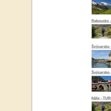
Rakousko -
Švýcarsko
Švýcarsko
Itálie - T