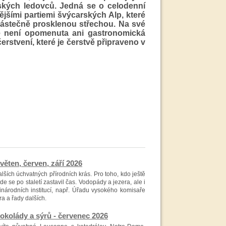
ských ledovců. Jedná se o celodenní
nějšími partiemi švýcarských Alp, které
ástečně prosklenou střechou. Na své
ě není opomenuta ani gastronomická
erstvení, které je čerstvě připraveno v
en, červen, září 2026
alších úchvatných přírodních krás. Pro toho, kdo ještě
e se po staletí zastavil čas. Vodopády a jezera, ale i
inárodních institucí, např. Úřadu vysokého komisaře
a a řady dalších.
lády a sýrů - červenec 2026