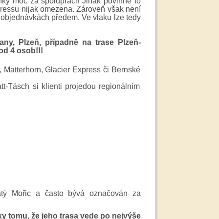
 Díky moc za spolupráci! Jinak povinné to
pressu nijak omezena. Zároveň však není
na objednávkách předem. Ve vlaku lze tedy
any, Plzeň, případně na trase Plzeň-
od 4 osob!!!
 Matterhorn, Glacier Express či Bernské
tt-Täsch si klienti projedou regionálním
atý Mořic a často bývá označován za
íky tomu, že jeho trasa vede po nejvýše