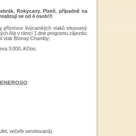
ebrák, Rokycany, Plzeň, případně na
realizují se od 4 osob
!!!
y příznivce švýcarských vlaků situovaný
ch Alp v rámci 1.dne programu zájezdu;
ní vlak Blonay-Chamby;
leva 3.000,-Kč/os.
GENEROSO
fet, večeře servírovaná).