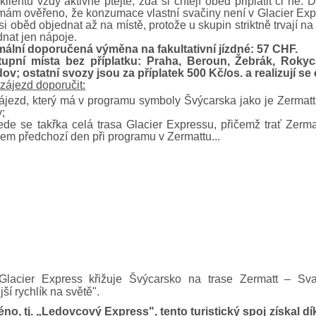
klientů vždy aktivně ptejte, zda si chtějí oběd připlatit či ne.
mám ověřeno, že konzumace vlastní svačiny není v Glacier Ex
i oběd objednat až na místě, protože u skupin striktně trvají 
nat jen nápoje.
mální doporučená výměna na fakultativní jízdné: 57 CHF.
upní místa bez příplatku: Praha, Beroun, Žebrák, Rokyc
v; ostatní svozy jsou za příplatek 500 Kč/os. a realizují se 
zájezd doporučit:
ájezd, který má v programu symboly Švýcarska jako je Zermatt,
;
ede se takřka celá trasa Glacier Expressu, přičemž trať Zerma
kem předchozí den při programu v Zermattu...
Glacier Express křižuje Švýcarsko na trase Zermatt – Sv
ší rychlík na světě".
no, tj. „Ledovcový Express", tento turistický spoj získal d