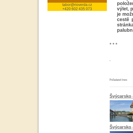
polože
tabor@rioverda.cz
výlet, 
+420 602 435 073
je mož
cestě 
stránka
palubní
* * *
Pořadatel:Inex
Švýcarsko
Švýcarsko