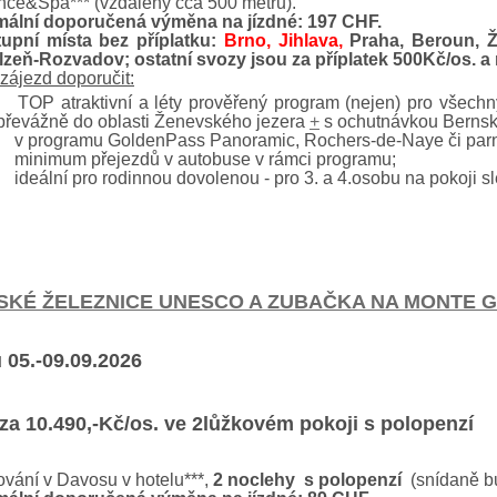
ce&Spa*** (vzdálený cca 500 metrů).
mální doporučená výměna na jízdné: 197 CHF.
upní místa bez příplatku:
Brno, Jihlava,
Praha, Beroun, Ž
lzeň-Rozvadov; ostatní svozy jsou za příplatek 500Kč/os. a 
zájezd doporučit:
TOP atraktivní a léty prověřený program (nejen) pro všechn
převážně do oblasti Ženevského jezera
+
s ochutnávkou Bernský
v programu GoldenPass Panoramic, Rochers-de-Naye či par
minimum přejezdů v autobuse v rámci programu;
ideální pro rodinnou dovolenou - pro 3. a 4.osobu na pokoji s
SKÉ ŽELEZNICE UNESCO A ZUBAČKA NA MONTE 
 05.-09.09.2026
za 10.490,-Kč/os. ve 2lůžkovém pokoji s polopenzí
vání v Davosu v hotelu***,
2 noclehy s polopenzí
(snídaně bu