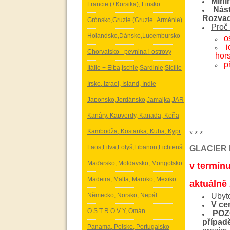
Mini
Francie (+Korsika), Finsko
Nást
Rozvado
Grónsko,Gruzie (Gruzie+Arménie)
Proč 
Holandsko,Dánsko,Lucembursko
o
i
Chorvatsko - pevnina i ostrovy
hor
p
Itálie + Elba,Ischie,Sardinie,Sicílie
Irsko, Izrael, Island, Indie
Japonsko,Jordánsko,Jamajka,JAR
Kanáry, Kapverdy, Kanada, Keňa
Kambodža, Kostarika, Kuba, Kypr
* * *
Laos,Litva,Lotyš,Libanon,Lichtenšt.
GLACIER
Maďarsko, Moldavsko, Mongolsko
v termínu
Madeira, Malta, Maroko, Mexiko
aktuálně 
Německo, Norsko, Nepál
Ubyto
V ce
O S T R O V Y, Omán
POZ
případ
Panama, Polsko, Portugalsko