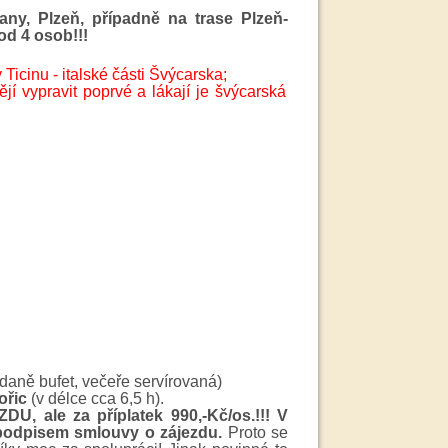
any, Plzeň, případně na trase Plzeň-
 od 4 osob
!!!
Ticinu - italské části Švýcarska;
ějí vypravit poprvé a lákají je švýcarská
daně bufet, večeře servírovaná)
ořic
(v délce cca 6,5 h).
, ale za příplatek 990,-Kč/os.!!! V
 podpisem smlouvy o zájezdu.
Proto se