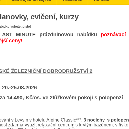
 lanovky, cvičení, kurzy
bídku volejte, pište!
AST MINUTE prázdninovou nabídku
poznávací
ější ceny!
KÉ ŽELEZNIČNÍ DOBRODRUŽSTVÍ 2
 20.-25.08.2026
za 14.490,-Kč/os. ve 2lůžkovém pokoji s polopenzí
vání v Leysin v hotelu Alpine Classic***,
3 noclehy s polopen
ost zdarma využít relaxační centrum s krytým bazénem, vířivko