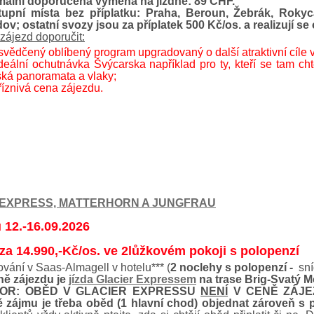
mální doporučená výměna na jízdné: 89 CHF.
upní místa bez příplatku: Praha, Beroun, Žebrák, Rokyc
v; ostatní svozy jsou za příplatek 500 Kč/os. a realizují se
zájezd doporučit:
svědčený oblíbený program upgradovaný o další atraktivní cíle v 
deální ochutnávka Švýcarska například pro ty, kteří se tam cht
ská panoramata a vlaky;
říznivá cena zájezdu.
 EXPRESS, MATTERHORN A JUNGFRAU
 12.-16.09.2026
za 14.990,-Kč/os. ve 2lůžkovém pokoji s polopenzí
vání v Saas-Almagell v hotelu*** (
2 noclehy s polopenzí -
sní
ně zájezdu je
jízda Glacier Expressem
na trase Brig-Svatý M
OR: OBĚD V GLACIER EXPRESSU
NENÍ
V CENĚ ZÁJEZDU
ě zájmu je třeba oběd (1 hlavní chod) objednat zároveň s