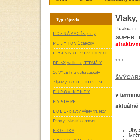
Vlaky,
Typ zájezdu
Pro aktuální na
P O Z N Á V A C Í zájezdy
SUPER L
atraktivn
P O B Y T O V É zájezdy
FIRST MINUTE ** LAST MINUTE
* * *
RELAX, wellness, TERMÁLY
1d VÝLETY a kratší zájezdy
ŠVÝCARS
Zájezdy H O T E L B U S E M
E U R O V Í K E N D Y
v termínu
FLY & DRIVE
aktuálně 
L O D Ě - plavby, výlety, trajekty
Pobyty s vlastní dopravou
Ubyto
E X O T I K A
Možn