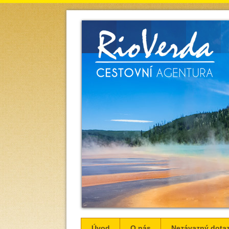
Úvod
O nás
Nezávazný dota