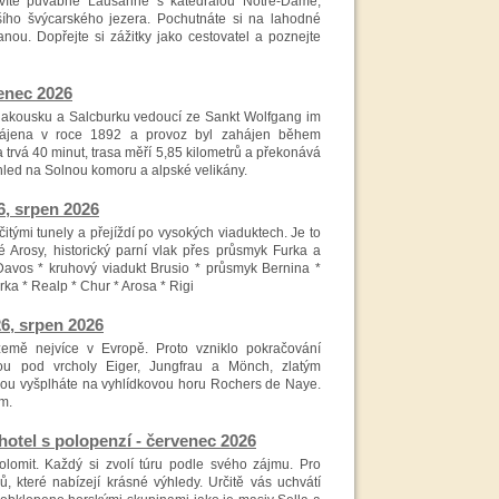
evíte půvabné Lausanne s katedrálou Notre-Dame,
tšího švýcarského jezera. Pochutnáte si na lahodné
nou. Dopřejte si zážitky jako cestovatel a poznejte
enec 2026
akousku a Salcburku vedoucí ze Sankt Wolfgang im
hájena v roce 1892 a provoz byl zahájen během
a trvá 40 minut, trasa měří 5,85 kilometrů a překonává
hled na Solnou komoru a alpské velikány.
, srpen 2026
itými tunely a přejíždí po vysokých viaduktech. Je to
 Arosy, historický parní vlak přes průsmyk Furka a
avos * kruhový viadukt Brusio * průsmyk Bernina *
ka * Realp * Chur * Arosa * Rigi
, srpen 2026
 země nejvíce v Evropě. Proto vzniklo pokračování
kou pod vrcholy Eiger, Jungfrau a Mönch, zlatým
u vyšplháte na vyhlídkovou horu Rochers de Naye.
m.
otel s polopenzí - červenec 2026
olomit. Každý si zvolí túru podle svého zájmu. Pro
, které nabízejí krásné výhledy. Určitě vás uchvátí