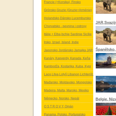
Francie (+Korsika), Finsko
Grónsko,Gruzie (Gruzie+Arménie)
Holandsko,Dánsko,Lucembursko
JAR,Svazij
Chorvatsko - pevnina i ostrovy
Itálie + Elba,Ischie,Sardinie,Sicílie
Irsko, Izrael, Island, Indie
Španělsko,
Japonsko,Jordánsko,Jamajka,JAR
Kanáry, Kapverdy, Kanada, Keňa
Kambodža, Kostarika, Kuba, Kypr
Laos,Litva,Lotyš,Libanon,Lichtenšt.
Maďarsko, Moldavsko, Mongolsko
Madeira, Malta, Maroko, Mexiko
Německo, Norsko, Nepál
Belgie, Ni
O S T R O V Y, Omán
Panama, Polsko, Portugalsko