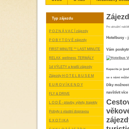
Zájezd
Typ zájezdu
Pro aktuální nabídk
P O Z N Á V A C Í zájezdy
Hotelbusy - 
P O B Y T O V É zájezdy
FIRST MINUTE ** LAST MINUTE
Vám poskytno
RELAX, wellness, TERMÁLY
1d VÝLETY a kratší zájezdy
Kapacita je (pod
Zájezdy H O T E L B U S E M
se s námi můžet
E U R O V Í K E N D Y
Díky možnoste
navštívit víc
FLY & DRIVE
Cestov
L O D Ě - plavby, výlety, trajekty
věkov
Pobyty s vlastní dopravou
zájezd
E X O T I K A
turis