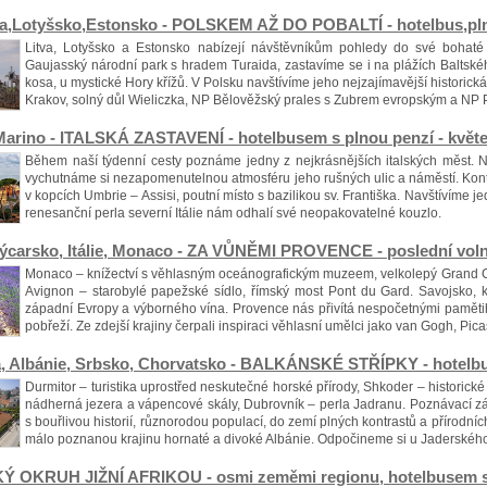
va,Lotyšsko,Estonsko - POLSKEM AŽ DO POBALTÍ - hotelbus,plná
Litva, Lotyšsko a Estonsko nabízejí návštěvníkům pohledy do své bohaté 
Gaujasský národní park s hradem Turaida, zastavíme se i na plážích Baltsk
kosa, u mystické Hory křížů. V Polsku navštívíme jeho nejzajímavější historick
Krakov, solný důl Wieliczka, NP Bělověžský prales s Zubrem evropským a NP 
n Marino - ITALSKÁ ZASTAVENÍ - hotelbusem s plnou penzí - kv
Během naší týdenní cesty poznáme jedny z nejkrásnějších italských měst
vychutnáme si nezapomenutelnou atmosféru jeho rušných ulic a náměstí. Kon
v kopcích Umbrie – Assisi, poutní místo s bazilikou sv. Františka. Navštívíme 
renesanční perla severní Itálie nám odhalí své neopakovatelné kouzlo.
výcarsko, Itálie, Monaco - ZA VŮNĚMI PROVENCE - poslední voln
Monaco – knížectví s věhlasným oceánografickým muzeem, velkolepý Grand C
Avignon – starobylé papežské sídlo, římský most Pont du Gard. Savojsko, kr
západní Evropy a výborného vína. Provence nás přivítá nespočetnými paměti
pobřeží. Ze zdejší krajiny čerpali inspiraci věhlasní umělci jako van Gogh, Pic
, Albánie, Srbsko, Chorvatsko - BALKÁNSKÉ STŘÍPKY - hotelbus,
Durmitor – turistika uprostřed neskutečné horské přírody, Shkoder – historické
nádherná jezera a vápencové skály, Dubrovník – perla Jadranu. Poznávací zá
s bouřlivou historií, různorodou populací, do zemí plných kontrastů a přírodn
málo poznanou krajinu hornaté a divoké Albánie. Odpočineme si u Jaderskéh
Ý OKRUH JIŽNÍ AFRIKOU - osmi zeměmi regionu, hotelbusem s pl