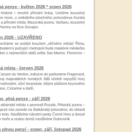
 penze - květen 2026 * srpen 2026
historie i mnohé přírodní krásy. Uvidíme kouzelný
ého more, u unikátního písečného poloostrova Kurská
á a přírodní místa: Mazurská jezera, Varšavu, kouzelný
Pieniny na řece Dunajec.
ěten 2026 - UZAVŘENO
. Necháme se unášet kouzlem „věčného města“ Říma,
trastem k pulzující metropoli bude malebné městečko
jeden z nejmenších států světa San Marino. Florencie –
á místa - červen 2026
anyon du Verdon, exkurze do parfumerie Fragonard,
aj majestátních horských štítů včetně nejvyšší hory
hodnostmi, vůní levandule, bílými plážemi Azurového
asso, Cézanne a další.
 plná penze - září 2026
 albánské město s pevností Rozafa, Plitvická jezera –
jezd nás zavede na Balkánský poloostrov, do oblastí
ích krás. Navštívíme národní parky Černé Hory a dosud
o moře a cestou domů navštívíme Dubrovník.
nou penzí - srpen, září, listopad 2026