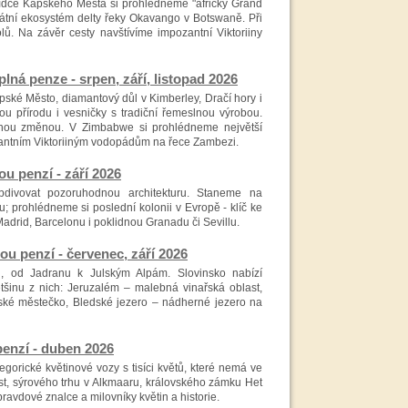
ídce Kapského Města si prohlédneme "africký Grand
kátní ekosystém delty řeky Okavango v Botswaně. Při
lů. Na závěr cesty navštívíme impozantní Viktoriiny
á penze - srpen, září, listopad 2026
apské Město, diamantový důl v Kimberley, Dračí hory i
u přírodu i vesničky s tradiční řemeslnou výrobou.
anou změnou. V Zimbabwe si prohlédneme největší
ozantním Viktoriiným vodopádům na řece Zambezi.
 penzí - září 2026
divovat pozoruhodnou architekturu. Staneme na
 prohlédneme si poslední kolonii v Evropě - klíč ke
Madrid, Barcelonu i poklidnou Granadu či Sevillu.
 penzí - červenec, září 2026
 od Jadranu k Julským Alpám. Slovinsko nabízí
šinu z nich: Jeruzalém – malebná vinařská oblast,
ské městečko, Bledské jezero – nádherné jezero na
enzí - duben 2026
egorické květinové vozy s tisíci květů, které nemá ve
t, sýrového trhu v Alkmaaru, královského zámku Het
avdové znalce a milovníky květin a historie.