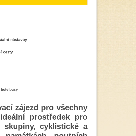
ciální nástavby
 cesty.
 hotelbusy
ací zájezd pro všechny
ideální prostředek pro
skupiny, cyklistické a
po památkách, poutních