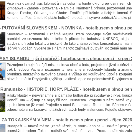
Více než dvanáct tisíc kilometrů nás čeká na tomto okruhu po osmi zemích j
Zimbabwe - Zambie - Botswana - Namibie. Nádherná příroda, pozorování uniká
Kruger, Etosha, Okavango a Chobe. Exotičtí příslušníci afrických kmenů
kontinentu. Poznáme bílé pláže Indického oceánu i syrové pobřeží Atlantiku p
- PUTOVÁNÍ SLOVENSKEM - NOVINKA - hotelbusem s plnou penz
Slovensko – rozmanitá i známá krajina, která poskytuje svým návštěvní
památek ze seznamu historického či přírodního bohatství UNESCO, ať jsou 
stavby či přírodní lokality a jeskyně. Je také známé velkou koncentrací termáln
léčivých vodách. Vydejte se s námi na toto zajímavé putování do země nám ne
RÁSY ISLANDU - jižní pobřeží, hotelbusem s plnou penzí - srpen 
Poznejme ta nejkrásnější místa ostrova ohně a ledu, projedeme jižní pobřeží 
trek k ledovci Vatna a poznáme ty nejznámější vodopády Islandu a známou o
prohlídka unikátního lávového tunelu a výšlap do kouřového údolí s koupání
hlavního města Reykjavíku, výšlap k aktivní sopce na poloostrově Reykjanes 
 Rumunsko - HISTORIE, HORY, PLÁŽE - hotelbusem s plnou pen
Rilský klášter – nejvýznamnější památka bulharské pravoslavné církve, koupá
Pohoří Rila – výstup na nejvyšší horu Bulharska. Projeďte s námi země kdy
jejich sláva se již vrací. Projeďte s námi Bulharsko a Rumunsko. Během vaše
odpočinete si na krásných plážích vyhřátých teplým sluncem. Pojeďte objevova
 ZA TOKAJSKÝM VÍNEM - hotelbusem s plnou penzí - říjen 2026
Budapešť – hlavní město „země lázní“, Miskolc–Tapolca – unikátní jeskynn
egerským hradem, Tokaj – rodiště světoznámého vína. Program zájezdu zaháj