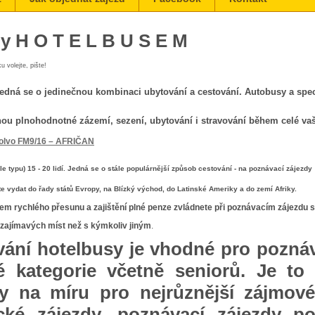
y H O T E L B U S E M
u volejte, pište!
jedná se o jedinečnou kombinaci ubytování a cestování. Autobusy a spe
u plnohodnotné zázemí, sezení, ubytování i stravování během celé vaší
le typu) 15 - 20 lidí. Jedná se o stále populárnější způsob cestování - na poznávací zájezdy
e vydat do řady států Evropy, na Blízký východ, do Latinské Ameriky a do zemí Afriky.
m rychlého přesunu a zajištění plné penze zvládnete při poznávacím zájezdu s
e zajímavých míst než s kýmkoliv jiným
.
ání hotelbusy je vhodné pro poznáv
é kategorie včetně seniorů. Je to 
y na míru pro nejrůznější zájmové 
tické zájezdy, poznávací zájezdy 