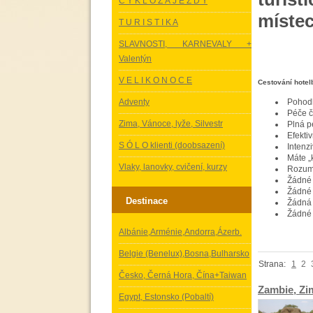
C Y K L O Z Á J E Z D Y
místec
T U R I S T I K A
SLAVNOSTI, KARNEVALY +
Valentýn
V E L I K O N O C E
Cestování hotel
Adventy
Pohodl
Péče 
Zima, Vánoce, lyže, Silvestr
Plná p
Efekti
S Ó L O klienti (doobsazení)
Intenz
Máte „
Vlaky, lanovky, cvičení, kurzy
Rozum
Žádné 
Žádné 
Destinace
Žádná 
Žádné 
Albánie,Arménie,Andorra,Ázerb.
Belgie (Benelux),Bosna,Bulharsko
Strana:
1
2
Česko, Černá Hora, Čína+Taiwan
Zambie, Zi
Egypt, Estonsko (Pobaltí)