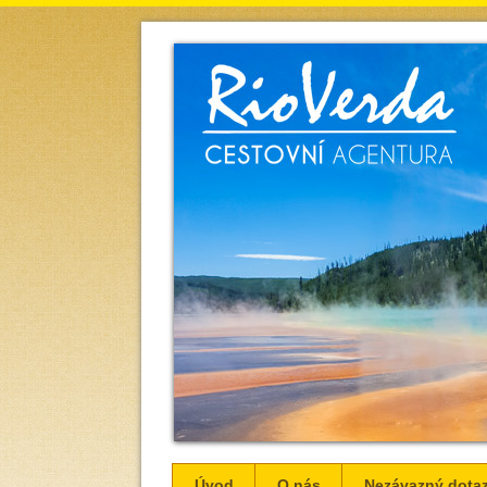
Úvod
O nás
Nezávazný dota