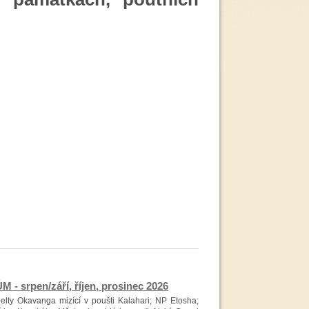
srpen/září, říjen, prosinec 2026
ty Okavanga mizící v poušti Kalahari; NP Etosha;