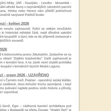
ižní Afriky. JAR - Svazijsko - Lesotho - Mosambik -
tní africké fauny v nejznámějších národních parcích
 Sana, Himba nebo Herero nám přiblíží jedinečnost
říznačně nazývané Pobřeží koster.
í - květen 2026
kům mnoho zajímavostí. Pyšní se velkým množstvím
to historické městské části, malé dřevěné sakrální
ích koupališť a lázní, kde se dá příjemně zrelaxovat v
jbližších sousedů.
2026
až k ledovcovému jezeru Jökulsárlón. Zastavíme se na
blast "Zlatého trojúhelníku". Další zajímavostí je
m v termální řece. A na závěr nemí chybět prohlídka
a koupání v termálních lázních Modrá Laguna.
zí - srpen 2026 - UZAVŘENO
ní v Černém moři, Prejmer - opevněný selský klášter,
si zaslíbené, dnes bohužel trochu opomíjené, i když
ho putování najdete pestrou směs historie a přírody,
t i vzpomínat.
í lázně, Eger – nádherná barokní architektura pod
íme v Budapešti na břehu Dunaje. “Hradní čtvrť” je