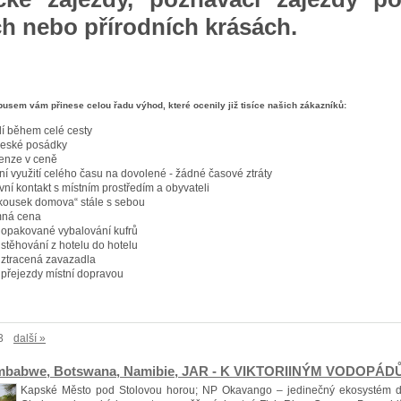
h nebo přírodních krásách.
busem vám přinese celou řadu výhod, které ocenily již tisíce našich zákazníků:
í během celé cesty
české posádky
enze v ceně
vní využití celého času na dovolené - žádné časové ztráty
ivní kontakt s místním prostředím a obyvateli
kousek domova“ stále s sebou
ná cena
opakované vybalování kufrů
stěhování z hotelu do hotelu
ztracená zavazadla
přejezdy místní dopravou
3
další »
mbabwe, Botswana, Namibie, JAR - K VIKTORIINÝM VODOPÁDŮM - 
Kapské Město pod Stolovou horou; NP Okavango – jedinečný ekosystém del