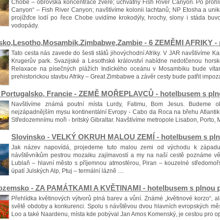
Chobe – obrovská koncentrace zvěře; úchvatný Fish River Canyon. Po prohl
Canyon“ – Fish River Canyon; navštívíme kolonii lachtanů; NP Etosha a uni
projížďce lodí po řece Chobe uvidíme krokodýly, hrochy, slony i stáda buvo
vodopády.
sko,Lesotho,Mosambik,Zimbabwe,Zambie - 6 ZEMĚMI AFRIKY - pln
Tato cesta nás zavede do šesti států jihovýchodní Afriky. V JAR navštívíme K
Krugerův park. Svazijské a Lesothské království nabídne nedotčenou horsko
Relaxace na písečných plážích Indického oceánu v Mosambiku bude vít
prehistorickou stavbu Afriky – Great Zimbabwe a závěr cesty bude patřit imp
 Portugalsko, Francie - ZEMĚ MOŘEPLAVCŮ - hotelbusem s plnou
Navštívíme známá poutní místa Lurdy, Fatimu, Bom Jesus. Budeme ob
nejzápadnějším mysu kontinentální Evropy - Cabo da Roca na břehu Atlantiku;
Středozemnímu moři - britský Gibraltar. Navštívíme metropole Lisabon, Porto, 
Slovinsko - VELKÝ OKRUH MALOU ZEMÍ - hotelbusem s plnou
Jak název napovídá, projedeme tuto malou zemi od východu k západu,
návštěvníkům pestrou mozaiku zajímavostí a my na naší cestě poznáme vět
Lublaň – hlavní město s příjemnou atmosférou, Piran – kouzelné středomoř
úpatí Julských Alp, Ptuj – termální lázně ....
zozemsko - ZA PAMÁTKAMI A KVĚTINAMI - hotelbusem s plnou p
Přehlídka květinových výtvorů plná barev a vůní. Známé „květinové korzo“, al
světě obdoby a konkurenci. Spolu s návštěvou dvou hlavních evropských měs
Loo a také Naardenu, místa kde pobýval Jan Amos Komenský, je cestou pro opr