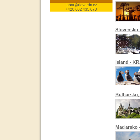
tabor@rioverda.cz
+420 602 435 073
Slovensko 
Island - K
Bulharsko,
Maďarsko -