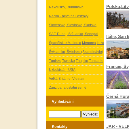
Polsko,Lit
Rakousko, Rumunsko
Řecko - pevnina i ostrovy
Slovensko, Slovinsko, Skotsko
SAE-Dubaj, Srí Lanka, Senegal
Itálie, Sa
Španělsko+Mallorca,Menorca,Ibiza
Švýcarsko, Švédsko (Skandinávie)
Tunisko,Turecko,Thajsko,Tanzanie
Francie, Š
Uzbekistán, USA
Velká Británie, Vietnam
Zanzibar a ostatní země
Černá Hora
Vyhledávání
JAR - VELK
Kontakty