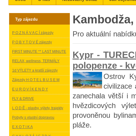
Kambodža, 
Typ zájezdu
Pro aktuální nabídku
P O Z N Á V A C Í zájezdy
P O B Y T O V É zájezdy
FIRST MINUTE ** LAST MINUTE
Kypr - TURE
RELAX, wellness, TERMÁLY
polopenze - kv
1d VÝLETY a kratší zájezdy
Ostrov Ky
Zájezdy H O T E L B U S E M
civilizace
E U R O V Í K E N D Y
zanechala větší i
FLY & DRIVE
hvězdicových výl
L O D Ě - plavby, výlety, trajekty
provoněnou bylinam
Pobyty s vlastní dopravou
pláže.
E X O T I K A