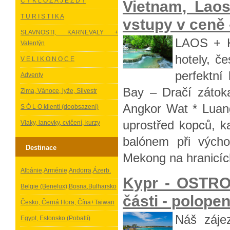
C Y K L O Z Á J E Z D Y
Vietnam, Lao
T U R I S T I K A
vstupy v ceně 
SLAVNOSTI, KARNEVALY +
LAOS + K
Valentýn
hotely, č
V E L I K O N O C E
perfektní
Adventy
Bay – Dračí zátok
Zima, Vánoce, lyže, Silvestr
Angkor Wat * Luan
S Ó L O klienti (doobsazení)
uprostřed kopců, k
Vlaky, lanovky, cvičení, kurzy
balónem při výcho
Destinace
Mekong na hranicíc
Albánie,Arménie,Andorra,Ázerb.
Kypr - OSTRO
Belgie (Benelux),Bosna,Bulharsko
části - polopen
Česko, Černá Hora, Čína+Taiwan
Náš záje
Egypt, Estonsko (Pobaltí)