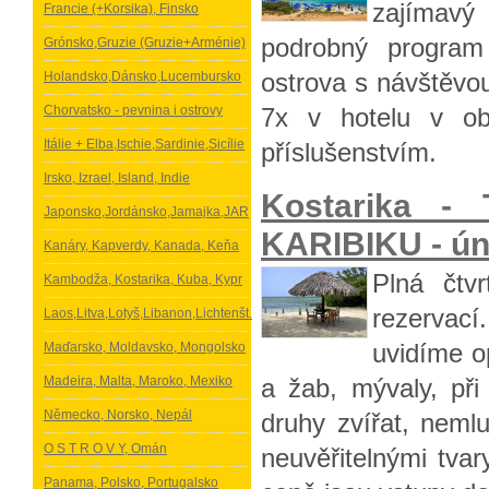
zajímavý 
Francie (+Korsika), Finsko
podrobný program
Grónsko,Gruzie (Gruzie+Arménie)
ostrova s návštěvou
Holandsko,Dánsko,Lucembursko
Chorvatsko - pevnina i ostrovy
7x v hotelu v ob
Itálie + Elba,Ischie,Sardinie,Sicílie
příslušenstvím.
Irsko, Izrael, Island, Indie
Kostarika -
Japonsko,Jordánsko,Jamajka,JAR
KARIBIKU - ún
Kanáry, Kapverdy, Kanada, Keňa
Plná čtv
Kambodža, Kostarika, Kuba, Kypr
rezervac
Laos,Litva,Lotyš,Libanon,Lichtenšt.
uvidíme op
Maďarsko, Moldavsko, Mongolsko
Madeira, Malta, Maroko, Mexiko
a žab, mývaly, při
Německo, Norsko, Nepál
druhy zvířat, neml
O S T R O V Y, Omán
neuvěřitelnými tva
Panama, Polsko, Portugalsko