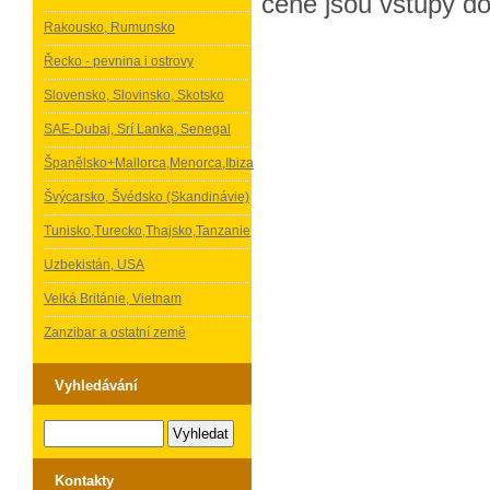
ceně jsou vstupy do
Rakousko, Rumunsko
Řecko - pevnina i ostrovy
Slovensko, Slovinsko, Skotsko
SAE-Dubaj, Srí Lanka, Senegal
Španělsko+Mallorca,Menorca,Ibiza
Švýcarsko, Švédsko (Skandinávie)
Tunisko,Turecko,Thajsko,Tanzanie
Uzbekistán, USA
Velká Británie, Vietnam
Zanzibar a ostatní země
Vyhledávání
Kontakty