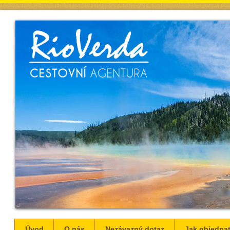
Úvod
O nás
Nezávazný dotaz
Jak objednat